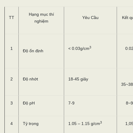
Hạng mục thí
TT
Yêu Cầu
Kết q
nghiệm
3
1
< 0.03g/cm
0.0
Độ ổn định
2
Độ nhớt
18-45 giây
35~38
3
Độ pH
7-9
8~9
3
4
Tỷ trọng
1.05 – 1.15 g/cm
1,0