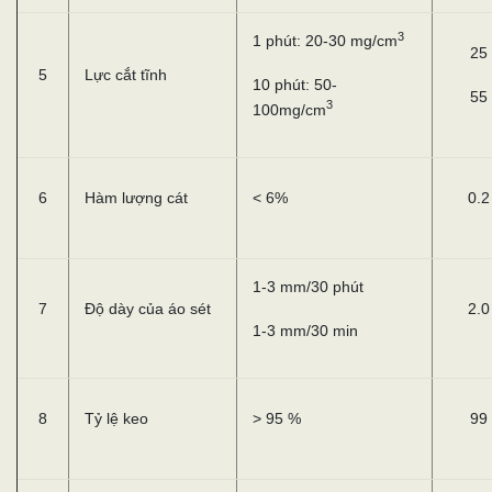
3
1 phút: 20-30 mg/cm
25
5
Lực cắt tĩnh
10 phút: 50-
55
3
100mg/cm
6
Hàm lượng cát
< 6%
0.2
1-3 mm/30 phút
7
Độ dày của áo sét
2.0
1-3 mm/30 min
8
Tỷ lệ keo
> 95 %
99